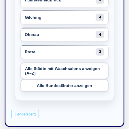
Fuerstenfeldbruck
5
Gilching
4
Oberau
4
Rottal
3
Alle Städte mit Waschsalons anzeigen
(A–Z)
Alle Bundesländer anzeigen
Hengersberg