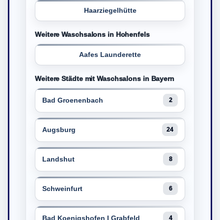
Haarziegelhütte
Weitere Waschsalons in Hohenfels
Aafes Launderette
Weitere Städte mit Waschsalons in Bayern
Bad Groenenbach
2
Augsburg
24
Landshut
8
Schweinfurt
6
Bad Koenigshofen I Grabfeld
4