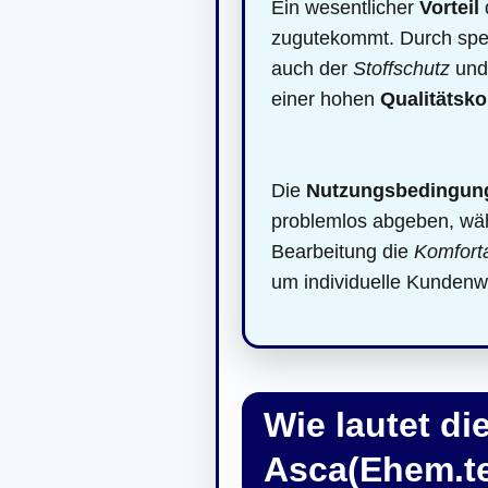
Ein wesentlicher
Vorteil
zugutekommt. Durch spezi
auch der
Stoffschutz
und 
einer hohen
Qualitätsko
Die
Nutzungsbedingun
problemlos abgeben, währ
Bearbeitung die
Komforta
um individuelle Kundenw
Wie lautet d
Asca(Ehem.tex