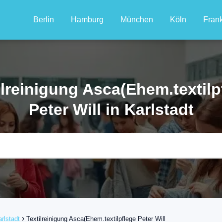
Berlin
Hamburg
München
Köln
Frank
ilreinigung Asca(Ehem.textilp
Peter Will in Karlstadt
rlstadt
Textilreinigung Asca(Ehem.textilpflege Peter Will