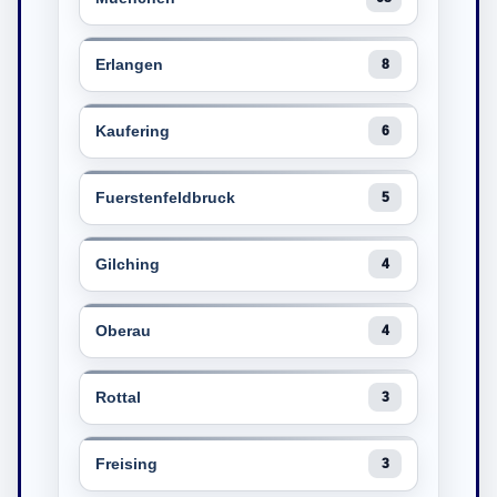
Erlangen
8
Kaufering
6
Fuerstenfeldbruck
5
Gilching
4
Oberau
4
Rottal
3
Freising
3