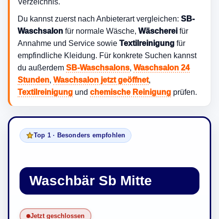
Verzeichnis.
Du kannst zuerst nach Anbieterart vergleichen:
SB-
Waschsalon
für normale Wäsche,
Wäscherei
für
Annahme und Service sowie
Textilreinigung
für
empfindliche Kleidung. Für konkrete Suchen kannst
du außerdem
SB-Waschsalons
,
Waschsalon 24
Stunden
,
Waschsalon jetzt geöffnet
,
Textilreinigung
und
chemische Reinigung
prüfen.
Top 1 · Besonders empfohlen
Waschbär Sb Mitte
Jetzt geschlossen