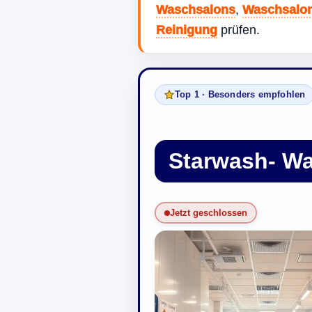
Waschsalons
,
Waschsalon
Reinigung
prüfen.
Top 1 · Besonders empfohlen
Starwash- Wa
Jetzt geschlossen