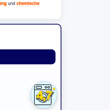
gung
und
chemische
4,7