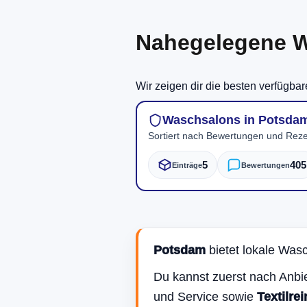
Nahegelegene W
Wir zeigen dir die besten verfügba
Waschsalons in Potsda
Sortiert nach Bewertungen und Reze
5
405
Einträge
Bewertungen
Potsdam
bietet lokale Was
Du kannst zuerst nach Anbie
und Service sowie
Textilre