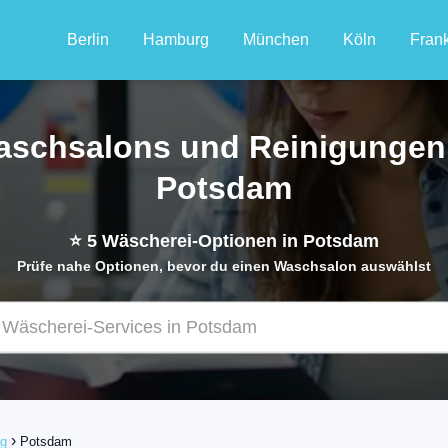
Berlin
Hamburg
München
Köln
Frank
schsalons und Reinigungen
Potsdam
⭐
5
Wäscherei-Optionen in Potsdam
Prüfe nahe Optionen, bevor du einen Waschsalon auswählst
rg
Potsdam