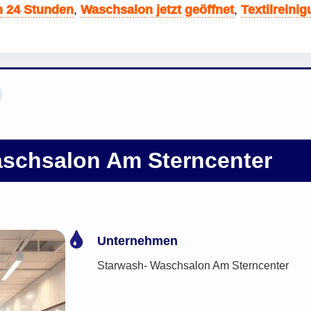
 24 Stunden
,
Waschsalon jetzt geöffnet
,
Textilreini
schsalon Am Sterncenter
Unternehmen
Starwash- Waschsalon Am Sterncenter