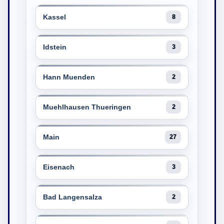
Kassel
8
Idstein
3
Hann Muenden
2
Muehlhausen Thueringen
2
Main
27
Eisenach
3
Bad Langensalza
2