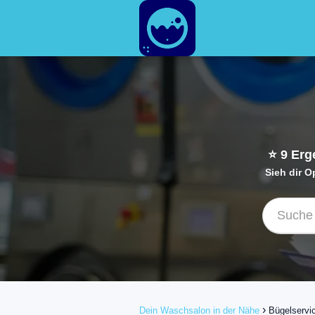
⭐
9
Erge
Sieh dir 
Dein Waschsalon in der Nähe
Bügelservi