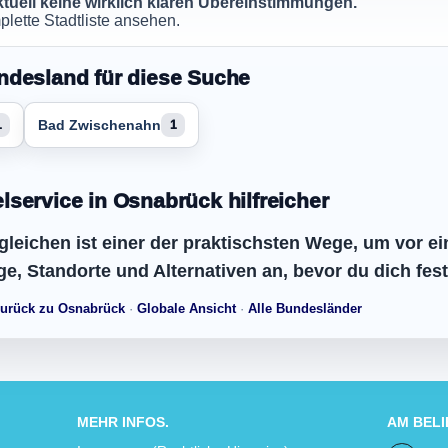
aktuell keine wirklich klaren Übereinstimmungen.
lette Stadtliste ansehen.
ndesland für diese Suche
Bad Zwischenahn
1
1
lservice in Osnabrück hilfreicher
leichen ist einer der praktischsten Wege, um vor ei
ge, Standorte und Alternativen an, bevor du dich fest
urück zu Osnabrück
·
Globale Ansicht
·
Alle Bundesländer
MEHR INFOS.
AM BEL