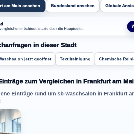
urt am Main ansehen
Bundesland ansehen
Globale Ansic
nd
W
vergleichen möchtest, starte über die Hauptseite.
chanfragen in dieser Stadt
Waschsalon jetzt geöffnet
Textilreinigung
Chemische Rein
Einträge zum Vergleichen in Frankfurt am Ma
dene Einträge rund um sb-waschsalon in Frankfurt am
: