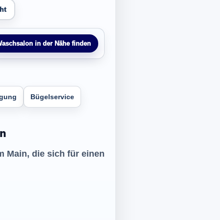
ht
aschsalon in der Nähe finden
igung
Bügelservice
in
 Main, die sich für einen