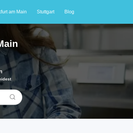
furt am Main
Stuttgart
Blog
Main
n
eidest