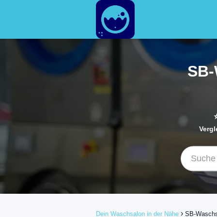
SB-
Vergl
Dein Waschsalon in der Nähe
SB-Waschsa