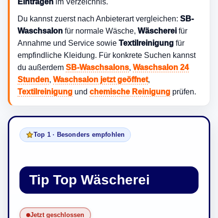
Einträgen
im Verzeichnis.
Du kannst zuerst nach Anbieterart vergleichen:
SB-
Waschsalon
für normale Wäsche,
Wäscherei
für
Annahme und Service sowie
Textilreinigung
für
empfindliche Kleidung. Für konkrete Suchen kannst
du außerdem
SB-Waschsalons
,
Waschsalon 24
Stunden
,
Waschsalon jetzt geöffnet
,
Textilreinigung
und
chemische Reinigung
prüfen.
Top 1 · Besonders empfohlen
Tip Top Wäscherei
Jetzt geschlossen