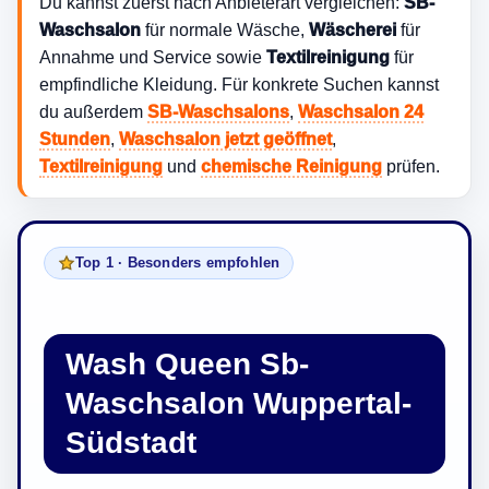
Du kannst zuerst nach Anbieterart vergleichen:
SB-
Waschsalon
für normale Wäsche,
Wäscherei
für
Annahme und Service sowie
Textilreinigung
für
empfindliche Kleidung. Für konkrete Suchen kannst
du außerdem
SB-Waschsalons
,
Waschsalon 24
Stunden
,
Waschsalon jetzt geöffnet
,
Textilreinigung
und
chemische Reinigung
prüfen.
Top 1 · Besonders empfohlen
Wash Queen Sb-
Waschsalon Wuppertal-
Südstadt