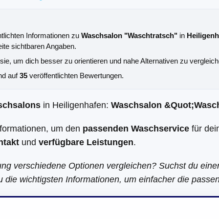
ntlichten Informationen zu
Waschsalon "Waschtratsch"
in
Heiligen
eite sichtbaren Angaben.
 sie, um dich besser zu orientieren und nahe Alternativen zu vergleich
nd auf
35
veröffentlichten Bewertungen.
schsalons
in Heiligenhafen:
Waschsalon &Quot;Wasch
Informationen, um den
passenden Waschservice
für dei
ntakt
und
verfügbare Leistungen
.
ung verschiedene Optionen vergleichen? Suchst du ein
u die wichtigsten Informationen, um einfacher die passen