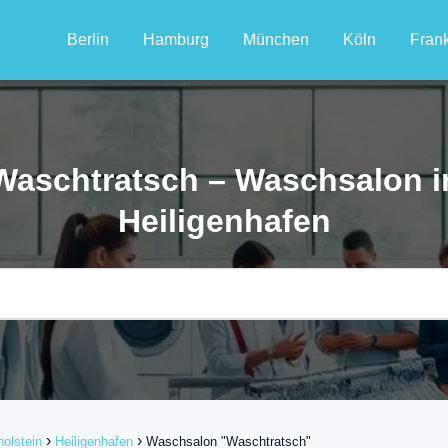
Berlin
Hamburg
München
Köln
Frank
Waschtratsch – Waschsalon i
Heiligenhafen
olstein
Heiligenhafen
Waschsalon "Waschtratsch"