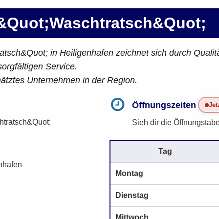
&Quot;Waschtratsch&Quot;
ch&Quot; in Heiligenhafen zeichnet sich durch Qualitä
orgfältigen Service.
hätztes Unternehmen in der Region.
Öffnungszeiten
Jet
tratsch&Quot;
Sieh dir die Öffnungstabe
Tag
nhafen
Montag
Dienstag
Mittwoch