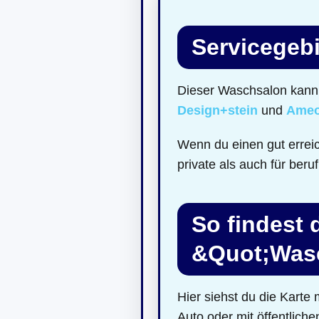
Servicegebi
Dieser Waschsalon kann 
Design+stein
und
Ameo
Wenn du einen gut errei
private als auch für beru
So findest
&Quot;Was
Hier siehst du die Kart
Auto oder mit öffentliche