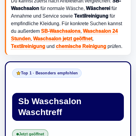
Du kannst zuerst nach Anbieterart vergleichen:
SB-
Waschsalon
für normale Wäsche,
Wäscherei
für
Annahme und Service sowie
Textilreinigung
für
empfindliche Kleidung. Für konkrete Suchen kannst
du außerdem
SB-Waschsalons
,
Waschsalon 24
Stunden
,
Waschsalon jetzt geöffnet
,
Textilreinigung
und
chemische Reinigung
prüfen.
Top 1 · Besonders empfohlen
Sb Waschsalon
Waschtreff
Jetzt geöffnet