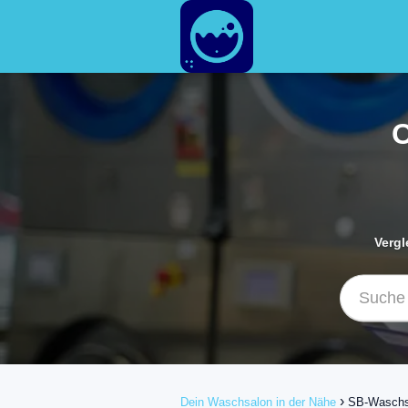
O
Vergl
Dein Waschsalon in der Nähe
SB-Waschs