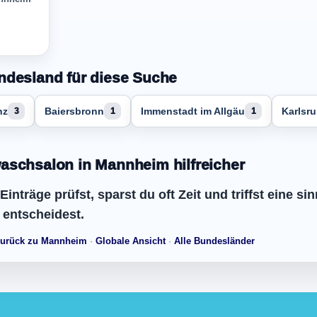
ndesland für diese Suche
nz
Baiersbronn
Immenstadt im Allgäu
Karlsr
3
1
1
aschsalon in Mannheim hilfreicher
nträge prüfst, sparst du oft Zeit und triffst eine si
 entscheidest.
urück zu Mannheim
·
Globale Ansicht
·
Alle Bundesländer