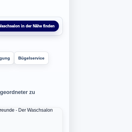
aschsalon in der Nähe finden
igung
Bügelservice
 geordneter zu