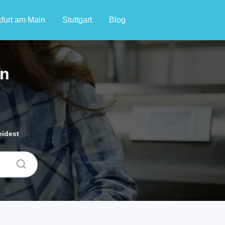
furt am Main
Stuttgart
Blog
in
eidest