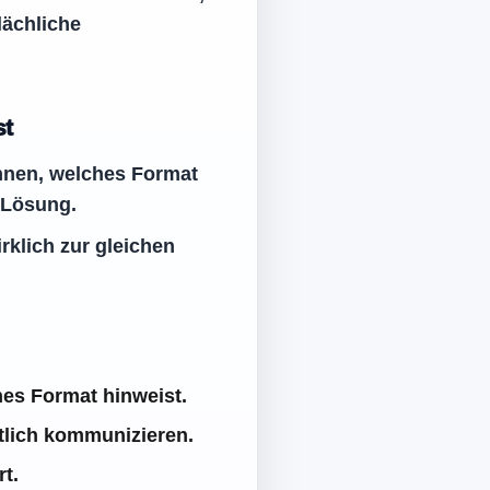
lächliche
st
ennen, welches Format
 Lösung.
rklich zur gleichen
hes Format hinweist.
utlich kommunizieren.
t.