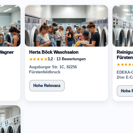
 Wagner
Herta Böck Waschsalon
Reinigu
Fürsten
3,2 · 13 Bewertungen
★★★★★
★★★★
Augsburger Str. 1C, 82256
Fürstenfeldbruck
EDEKA-Ce
2/im E-C
Hohe Relevanz
Hohe 