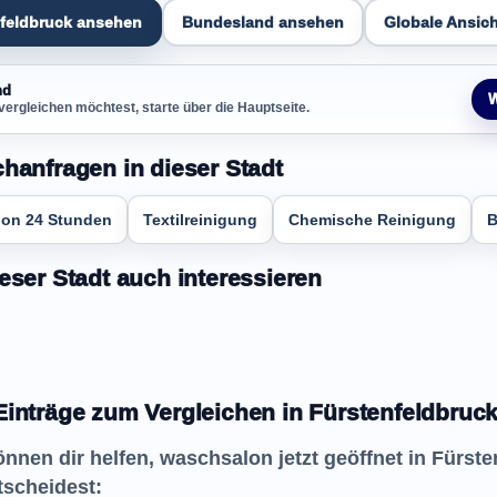
nfeldbruck ansehen
Bundesland ansehen
Globale Ansich
nd
W
vergleichen möchtest, starte über die Hauptseite.
chanfragen in dieser Stadt
on 24 Stunden
Textilreinigung
Chemische Reinigung
B
eser Stadt auch interessieren
Einträge zum Vergleichen in Fürstenfeldbruc
önnen dir helfen, waschsalon jetzt geöffnet in Fürste
tscheidest: