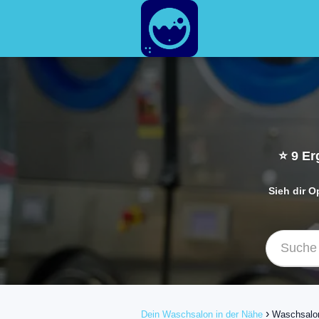
⭐
9
Erg
Sieh dir O
Dein Waschsalon in der Nähe
Waschsalon 