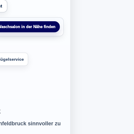
t
aschsalon in der Nähe finden
ügelservice
k
nfeldbruck sinnvoller zu