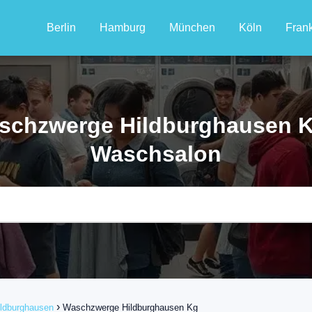
Berlin
Hamburg
München
Köln
Frank
schzwerge Hildburghausen K
Waschsalon
ildburghausen
Waschzwerge Hildburghausen Kg