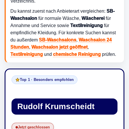
Verzeichnis.
Du kannst zuerst nach Anbieterart vergleichen:
SB-
Waschsalon
für normale Wäsche,
Wäscherei
für
Annahme und Service sowie
Textilreinigung
für
empfindliche Kleidung. Für konkrete Suchen kannst
du außerdem
SB-Waschsalons
,
Waschsalon 24
Stunden
,
Waschsalon jetzt geöffnet
,
Textilreinigung
und
chemische Reinigung
prüfen.
Top 1 · Besonders empfohlen
Rudolf Krumscheidt
Jetzt geschlossen