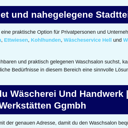
et und nahegelegene Stadtte
eine praktische Option für Privatpersonen und Unterneh
n
,
Ettwiesen
,
Kohlhunden
,
Wäscheservice Hell
und
W
chbaren und praktisch gelegenen Waschsalon suchst, ka
fliche Bedürfnisse in diesem Bereich eine sinnvolle Lösu
 du Wäscherei Und Handwerk 
-Werkstätten Ggmbh
e mit der genauen Adresse, damit du den Waschsalon be