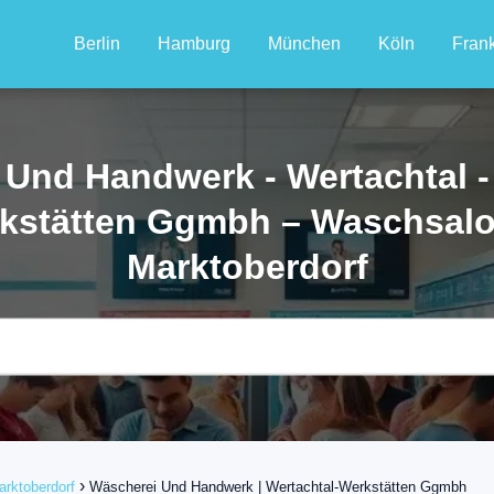
Berlin
Hamburg
München
Köln
Frank
Und Handwerk - Wertachtal -
kstätten Ggmbh – Waschsalo
Marktoberdorf
arktoberdorf
Wäscherei Und Handwerk | Wertachtal-Werkstätten Ggmbh