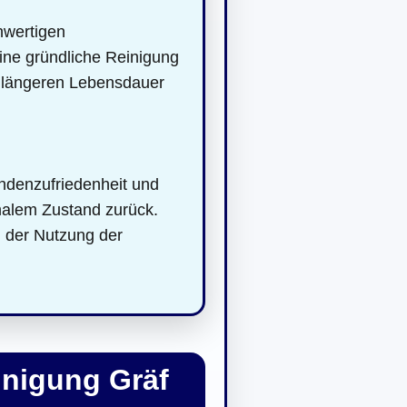
hwertigen
eine gründliche Reinigung
er längeren Lebensdauer
denzufriedenheit und
malem Zustand zurück.
 der Nutzung der
inigung Gräf