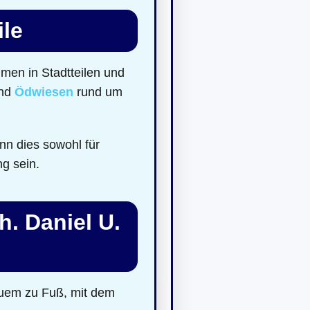
ile
men in Stadtteilen und
nd
Ödwiesen
rund um
nn dies sowohl für
ng sein.
h. Daniel U.
quem zu Fuß, mit dem