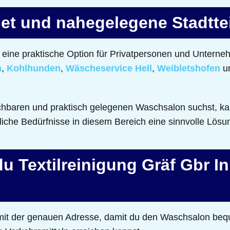
et und nahegelegene Stadtte
eine praktische Option für Privatpersonen und Unterneh
n
,
Kohlhunden
,
Wäscheservice Hell
,
Weibletshofen
u
chbaren und praktisch gelegenen Waschsalon suchst, ka
fliche Bedürfnisse in diesem Bereich eine sinnvolle Lösu
du Textilreinigung Gräf Gbr In
e mit der genauen Adresse, damit du den Waschsalon be