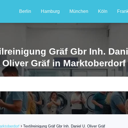
Berlin
Hamburg
München
Köln
Frank
ilreinigung Gräf Gbr Inh. Dani
Oliver Gräf in Marktoberdorf
arktoberdorf
Textilreinigung Gräf Gbr Inh. Daniel U. Oliver Gräf