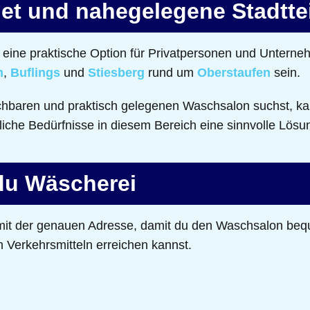
et und nahegelegene Stadtte
eine praktische Option für Privatpersonen und Unterneh
n
,
Buflings
und
Stiesberg
rund um
Oberstaufen
sein.
chbaren und praktisch gelegenen Waschsalon suchst, ka
fliche Bedürfnisse in diesem Bereich eine sinnvolle Lösu
 du Wäscherei
e mit der genauen Adresse, damit du den Waschsalon be
n Verkehrsmitteln erreichen kannst.