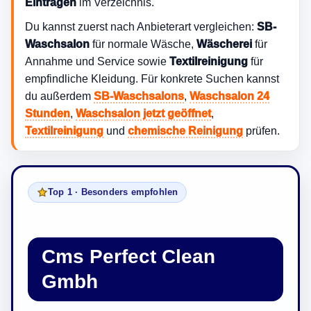
Einträgen
im Verzeichnis.
Du kannst zuerst nach Anbieterart vergleichen:
SB-
Waschsalon
für normale Wäsche,
Wäscherei
für
Annahme und Service sowie
Textilreinigung
für
empfindliche Kleidung. Für konkrete Suchen kannst
du außerdem
SB-Waschsalons
,
Waschsalon 24
Stunden
,
Waschsalon jetzt geöffnet
,
Textilreinigung
und
chemische Reinigung
prüfen.
Top 1 · Besonders empfohlen
Cms Perfect Clean
Gmbh