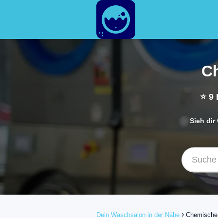
C
⭐
9
Sieh di
Dein Waschsalon in der Nähe
Chemische