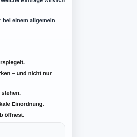
welche Einträge wirklich
r bei einem allgemein
rspiegelt.
rken – und nicht nur
 stehen.
okale Einordnung.
b öffnest.