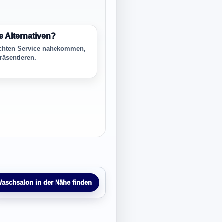
 Alternativen?
chten Service nahekommen,
räsentieren.
aschsalon in der Nähe finden