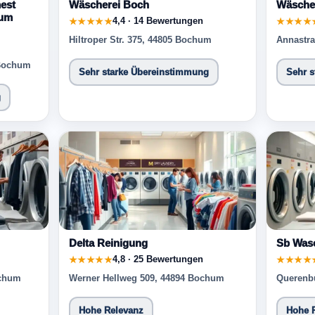
est
Wäscherei Boch
Wäscher
hum
4,4 · 14 Bewertungen
★★★★★
★★★★
Hiltroper Str. 375, 44805 Bochum
Annastr
 Bochum
Sehr starke Übereinstimmung
Sehr 
g
Delta Reinigung
Sb Was
4,8 · 25 Bewertungen
★★★★★
★★★★
ochum
Werner Hellweg 509, 44894 Bochum
Querenb
Hohe Relevanz
Hohe 