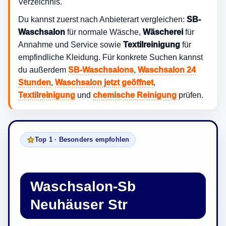
Verzeichnis.
Du kannst zuerst nach Anbieterart vergleichen:
SB-
Waschsalon
für normale Wäsche,
Wäscherei
für
Annahme und Service sowie
Textilreinigung
für
empfindliche Kleidung. Für konkrete Suchen kannst
du außerdem
SB-Waschsalons
,
Waschsalon 24
Stunden
,
Waschsalon jetzt geöffnet
,
Textilreinigung
und
chemische Reinigung
prüfen.
Top 1 · Besonders empfohlen
Waschsalon-Sb
Neuhäuser Str