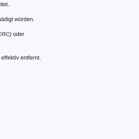
tet.
hädigt würden.
PERC)
oder
effektiv entfernt.