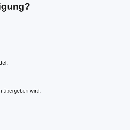
nigung?
tel.
n übergeben wird.