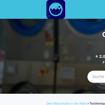
⭐
2.
F
Dein Waschsalon in der Nähe
Textilreini