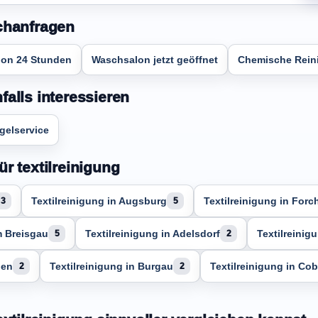
chanfragen
on 24 Stunden
Waschsalon jetzt geöffnet
Chemische Rein
alls interessieren
gelservice
r textilreinigung
Textilreinigung in Augsburg
Textilreinigung in For
3
5
m Breisgau
Textilreinigung in Adelsdorf
Textilreinig
5
2
den
Textilreinigung in Burgau
Textilreinigung in Co
2
2