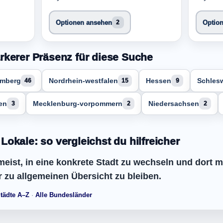
Optionen ansehen
Optio
2
rkerer Präsenz für diese Suche
emberg
Nordrhein-westfalen
Hessen
Schlesw
46
15
9
en
Mecklenburg-vorpommern
Niedersachsen
3
2
2
okale: so vergleichst du hilfreicher
meist, in eine konkrete Stadt zu wechseln und dort m
er zu allgemeinen Übersicht zu bleiben.
tädte A–Z
·
Alle Bundesländer