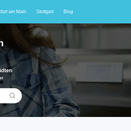
furt am Main
Stuttgart
Blog
n
ädten
st