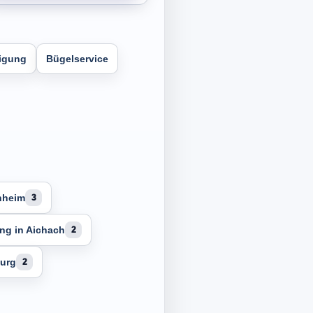
igung
Bügelservice
chheim
3
ung in Aichach
2
burg
2