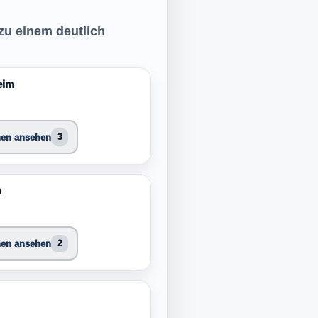
 zu einem deutlich
eim
nen ansehen
3
h
nen ansehen
2