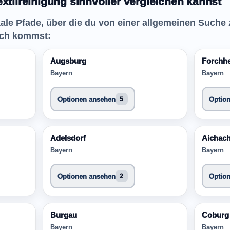
extilreinigung sinnvoller vergleichen kannst
okale Pfade, über die du von einer allgemeinen Suche
ich kommst:
Augsburg
Forchh
Bayern
Bayern
Optionen ansehen
Optio
5
Adelsdorf
Aichac
Bayern
Bayern
Optionen ansehen
Optio
2
Burgau
Coburg
Bayern
Bayern