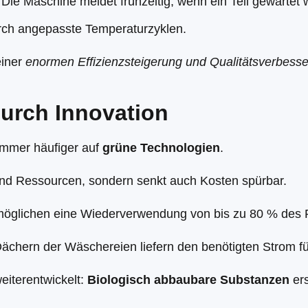
: Die Maschine meldet frühzeitig, wenn ein Teil gewartet
ch angepasste Temperaturzyklen.
einer
enormen Effizienzsteigerung und Qualitätsverbess
durch Innovation
mmer häufiger auf
grüne Technologien
.
und Ressourcen, sondern senkt auch Kosten spürbar.
öglichen eine Wiederverwendung von bis zu 80 % des 
Dächern der Wäschereien liefern den benötigten Strom f
eiterentwickelt:
Biologisch abbaubare Substanzen
ers