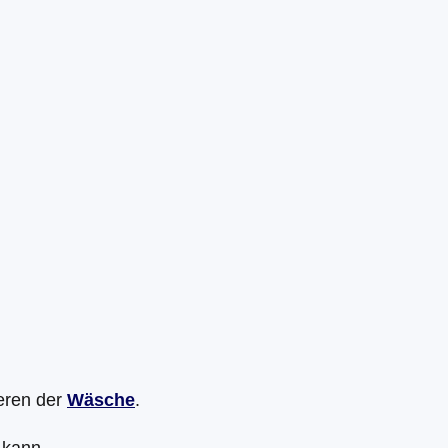
eren der
Wäsche
.