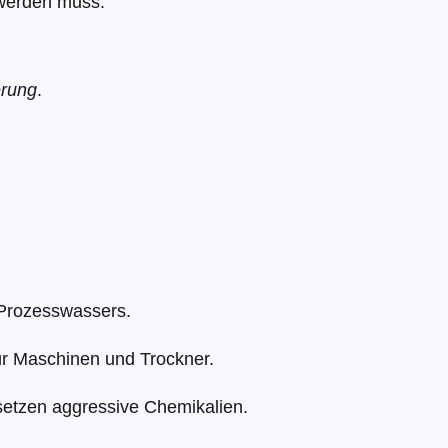
 werden muss.
erung
.
Prozesswassers.
ür Maschinen und Trockner.
etzen aggressive Chemikalien.