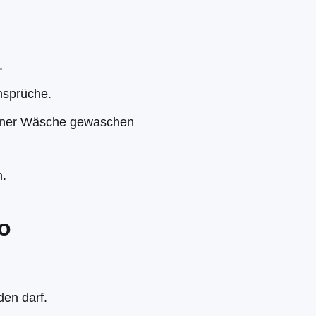
.
nsprüche.
ragener Wäsche gewaschen
h.
ko
den darf.