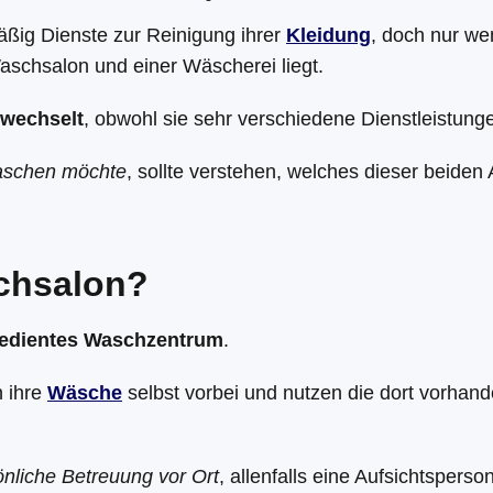
ßig Dienste zur Reinigung ihrer
Kleidung
, doch nur we
schsalon und einer Wäscherei liegt.
rwechselt
, obwohl sie sehr verschiedene Dienstleistung
waschen möchte
, sollte verstehen, welches dieser beide
schsalon?
bedientes Waschzentrum
.
 ihre
Wäsche
selbst vorbei und nutzen die dort vorh
önliche Betreuung vor Ort
, allenfalls eine Aufsichtspers