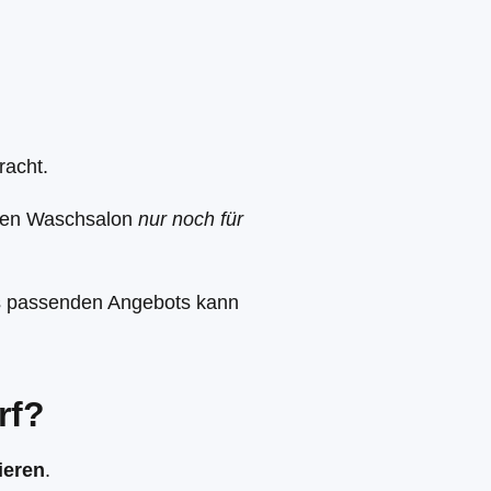
racht.
t den Waschsalon
nur noch für
es passenden Angebots kann
rf?
ieren
.