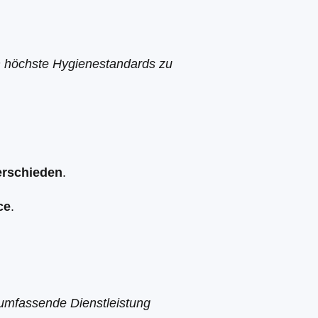
um höchste Hygienestandards zu
erschieden
.
ce
.
 umfassende Dienstleistung