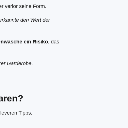
er verlor seine Form.
erkannte den Wert der
enwäsche ein Risiko
, das
ihrer Garderobe
.
aren?
cleveren Tipps.