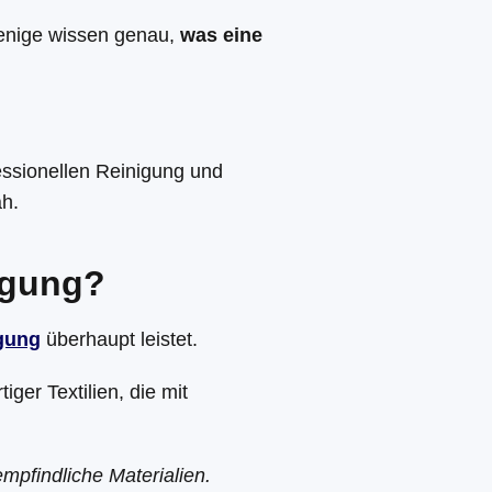
wenige wissen genau,
was eine
ofessionellen Reinigung und
ah.
igung?
igung
überhaupt leistet.
ger Textilien, die mit
pfindliche Materialien.